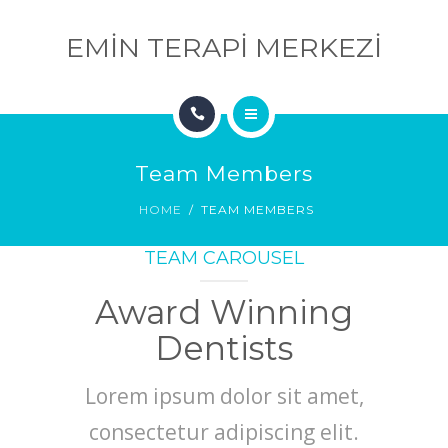
EKIBIMIZ
EMIN TERAPI MERKEZI
MERKEZI
BLOG
İLETIŞIM
HAKKIMIZDA
Team Members
HIZMETLERIMIZ
HOME
TEAM MEMBERS
EKIBIMIZ
TEAM CAROUSEL
BLOG
Award Winning
İLETIŞIM
Dentists
Lorem ipsum dolor sit amet,
consectetur adipiscing elit.