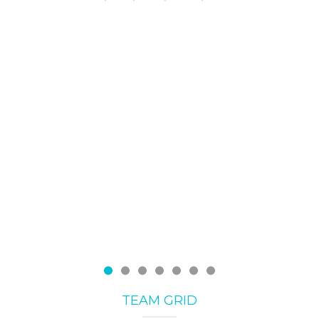
DENTIST
Dr. Robert
Anderson
DMD, DDS, FIADFE
TEAM GRID